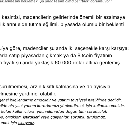
 yükselmesini beklemek. Şu anda teslim olma belirtileri görülmüyor.”
 kesintisi, madencilerin gelirlerinde önemli bir azalmaya
lıklarını elde tutma eğilimi, piyasada olumlu bir beklenti
ya göre, madenciler şu anda iki seçenekle karşı karşıya:
larla satıp piyasadan çıkmak ya da Bitcoin fiyatının
 fiyatı şu anda yaklaşık 60.000 dolar altına gerilemiş
sürülmemesi, arzın kısıtlı kalmasına ve dolayısıyla
elmesine yardımcı olabilir.
enel bilgilendirme amaçlıdır ve yatırım tavsiyesi niteliğinde değildir.
ilde bireysel yatırım kararlarınızı yönlendirmek için kullanılmamalıdır.
ı kalan kullanıcıların yatırımlarından doğan tüm sorumluluk
ews, ortakları, iştirakleri veya çalışanları sorumlu tutulamaz.
kumak için
tıklayınız
.