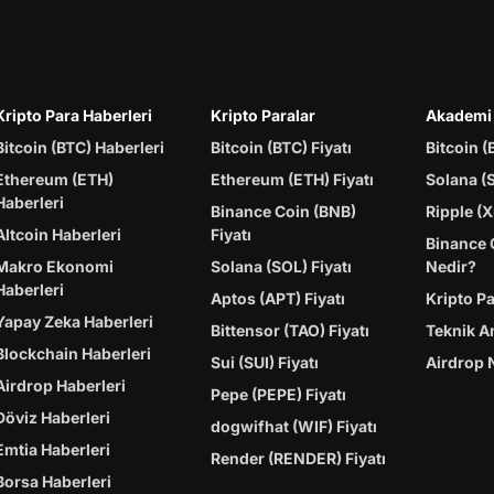
Kripto Para Haberleri
Kripto Paralar
Akademi
Bitcoin (BTC) Haberleri
Bitcoin (BTC) Fiyatı
Bitcoin (
Ethereum (ETH)
Ethereum (ETH) Fiyatı
Solana (
Haberleri
Binance Coin (BNB)
Ripple (X
Altcoin Haberleri
Fiyatı
Binance 
Makro Ekonomi
Solana (SOL) Fiyatı
Nedir?
Haberleri
Aptos (APT) Fiyatı
Kripto P
Yapay Zeka Haberleri
Bittensor (TAO) Fiyatı
Teknik A
Blockchain Haberleri
Sui (SUI) Fiyatı
Airdrop 
Airdrop Haberleri
Pepe (PEPE) Fiyatı
Döviz Haberleri
dogwifhat (WIF) Fiyatı
Emtia Haberleri
Render (RENDER) Fiyatı
Borsa Haberleri