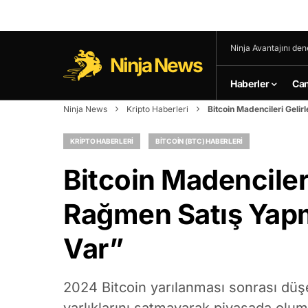
Ninja Avantajını den
Ninja News
Haberler
Can
Ninja News
Kripto Haberleri
Bitcoin Madencileri Geli
KRIPTO HABERLERI
BITCOIN (BTC) HABERLERI
Bitcoin Madenciler
Rağmen Satış Yapmı
Var”
2024 Bitcoin yarılanması sonrası düş