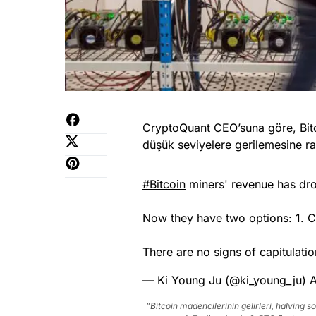
CryptoQuant CEO’suna göre, Bitcoi
düşük seviyelere gerilemesine ra
#Bitcoin
miners' revenue has drop
Now they have two options: 1. Cap
There are no signs of capitulati
— Ki Young Ju (@ki_young_ju)
A
”Bitcoin madencilerinin gelirleri, halving 