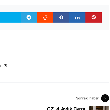
n
Sonraki haber
CZ, 4 Aylık Ceza