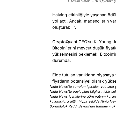
1. Teslim olmak, 2. BTC fiyatının
Halving etkinliğiyle yaşanan ödül
yol açtı. Ancak, madencilerin var
oluşturabilir.
CryptoQuant CEO’su Ki Young Ju’
Bitcoin’lerini mevcut düşük fiyat
yükselmesini beklemek. Bitcoin’in
durumda.
Elde tutulan varlıkların piyasaya 
fiyatların potansiyel olarak yüks
Ninja News’te sunulan içerikler, yalnızca g
Ninja News’te paylaşılan bilgiler hiçbir şek
Ninja News içeriklerine göre yatırım karar
kullanıcılara aittir, hiçbir şekilde Ninja N
Sorumluluk Reddi Beyanı’nın tamamını o