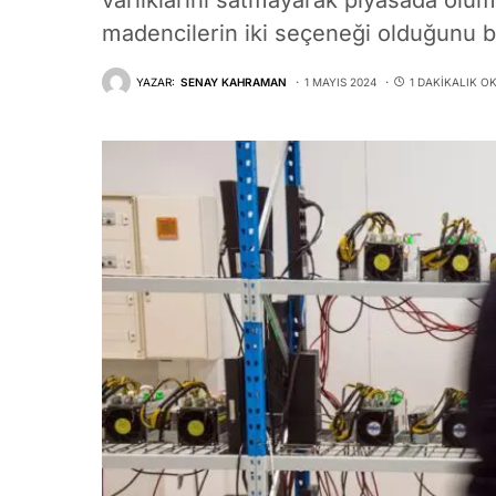
varlıklarını satmayarak piyasada olum
madencilerin iki seçeneği olduğunu bel
YAZAR:
SENAY KAHRAMAN
1 MAYIS 2024
1 DAKIKALIK O