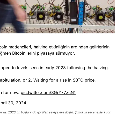
n madencileri, halving etkinliğinin ardından gelirlerinin
ğmen Bitcoin’lerini piyasaya sürmüyor.
ped to levels seen in early 2023 following the halving.
itulation, or 2. Waiting for a rise in
$BTC
price.
on for now.
pic.twitter.com/8GrYk7zcN1
pril 30, 2024
sonrası 2023’ün başlarında görülen seviyelere düştü. Şimdi iki seçenekleri var: