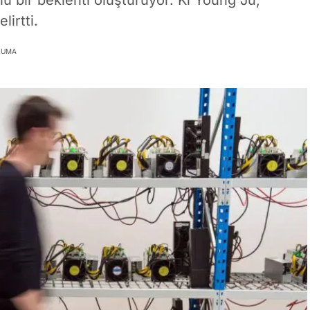
lu bir beklenti oluşturuyor. Ki Young Ju,
irtti.
KUMA