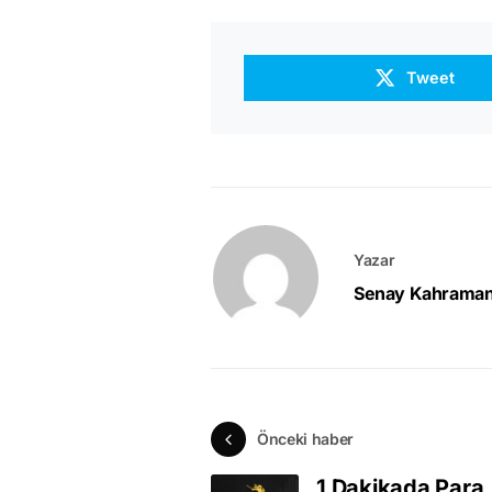
Tweet
Yazar
Senay Kahrama
Önceki haber
1 Dakikada Para