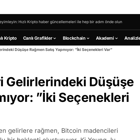
eyimleyin: Hızlı Kripto haber güncellemeleri ile hep bir adım önde olun
lı Kripto
Canlı Grafikler
Blockchain
Akademi
Analizl
rlerindeki Düşüşe Rağmen Satış Yapmıyor: ”İki Seçenekleri Var”
i Gelirlerindeki Düşüşe
yor: ”İki Seçenekleri
en gelirlere rağmen, Bitcoin madencileri