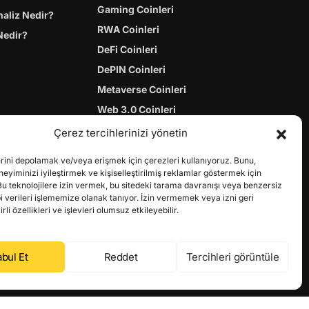
Gaming Coinleri
naliz Nedir?
RWA Coinleri
Nedir?
DeFi Coinleri
DePIN Coinleri
Metaverse Coinleri
Web 3.0 Coinleri
Coin Türevleri
Çerez tercihlerinizi yönetin
erini depolamak ve/veya erişmek için çerezleri kullanıyoruz. Bunu,
yiminizi iyileştirmek ve kişiselleştirilmiş reklamlar göstermek için
Bu teknolojilere izin vermek, bu sitedeki tarama davranışı veya benzersiz
bi verileri işlememize olanak tanıyor. İzin vermemek veya izni geri
li özellikleri ve işlevleri olumsuz etkileyebilir.
bul Et
Reddet
Tercihleri görüntüle