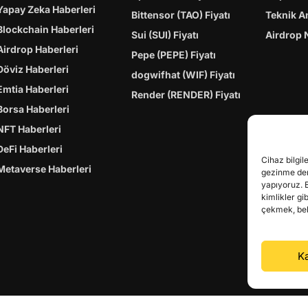
Yapay Zeka Haberleri
Bittensor (TAO) Fiyatı
Teknik A
Blockchain Haberleri
Sui (SUI) Fiyatı
Airdrop 
Airdrop Haberleri
Pepe (PEPE) Fiyatı
Döviz Haberleri
dogwifhat (WIF) Fiyatı
Emtia Haberleri
Render (RENDER) Fiyatı
Borsa Haberleri
NFT Haberleri
DeFi Haberleri
Cihaz bilgil
Metaverse Haberleri
gezinme dene
yapıyoruz. 
kimlikler gi
çekmek, belir
Ka