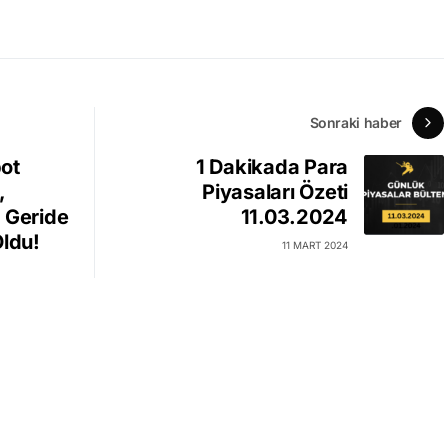
Sonraki haber
ot
1 Dakikada Para
,
Piyasaları Özeti
 Geride
11.03.2024
Oldu!
11 MART 2024