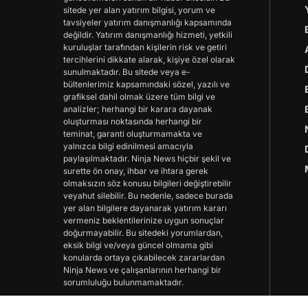
sitede yer alan yatırım bilgisi, yorum ve
tavsiyeler yatırım danışmanlığı kapsamında
değildir. Yatırım danışmanlığı hizmeti, yetkili
kuruluşlar tarafından kişilerin risk ve getiri
tercihlerini dikkate alarak, kişiye özel olarak
sunulmaktadır. Bu sitede veya e-
bültenlerimiz kapsamındaki sözel, yazılı ve
grafiksel dahil olmak üzere tüm bilgi ve
analizler; herhangi bir karara dayanak
oluşturması noktasında herhangi bir
teminat, garanti oluşturmamakta ve
yalnızca bilgi edinilmesi amacıyla
paylaşılmaktadır. Ninja News hiçbir şekil ve
surette ön onay, ihbar ve ihtara gerek
olmaksızın söz konusu bilgileri değiştirebilir
veyahut silebilir. Bu nedenle, sadece burada
yer alan bilgilere dayanarak yatırım kararı
vermeniz beklentilerinize uygun sonuçlar
doğurmayabilir. Bu sitedeki yorumlardan,
eksik bilgi ve/veya güncel olmama gibi
konularda ortaya çıkabilecek zararlardan
Ninja News ve çalışanlarının herhangi bir
sorumluluğu bulunmamaktadır.