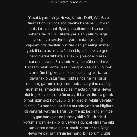
ve bir adım önde olun!
Yasal Uyarı:
Ninja News, Kripto, DeFi, Web3 ve
finans konularında son dakika haberleri, uzman
analizleri ve canlı fiyat güncellemeleri sunan bir
haber sitesidir. Bu sitede yer alan yatırım bilgisi,
yorum ve tavsiyeler yatırım danışmanlığı
kapsamında değildir. Yatırım danışmanlığı hizmeti,
yetkili kuruluşlar tarafından kişilerin risk ve getiri
tercihlerini dikkate alarak, kişiye özel olarak
sunulmaktadır. Bu sitede veya e-bültenlerimiz
kapsamındaki sözel, yazılı ve grafiksel dahil olmak
üzere tüm bilgi ve analizler; herhangi bir karara
dayanak oluşturması noktasında herhangi bir
teminat, garanti oluşturmamakta ve yalnızca bilgi
edinilmesi amacıyla paylaşılmaktadır. Ninja News
hiçbir şekil ve surette ön onay, ihbar ve ihtara gerek
olmaksızın söz konusu bilgileri değiştirebilir veyahut
silebilir. Bu nedenle, sadece burada yer alan bilgilere
dayanarak yatırım kararı vermeniz beklentilerinize
uygun sonuçlar doğurmayabilir. Bu sitedeki
yorumlardan, eksik bilgi ve/veya güncel olmama gibi
konularda ortaya çıkabilecek zararlardan Ninja
News ve çalışanlarının herhangi bir sorumluluğu