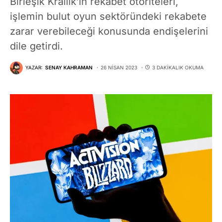
Birleşik Krallık’ın rekabet otoriteleri,
işlemin bulut oyun sektöründeki rekabete
zarar verebileceği konusunda endişelerini
dile getirdi.
YAZAR:
SENAY KAHRAMAN
26 NISAN 2023
3 DAKIKALIK OKUMA