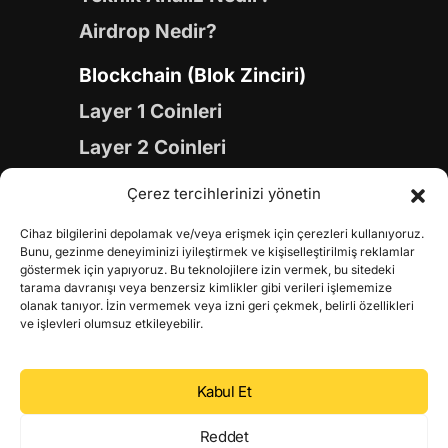
Airdrop Nedir?
Blockchain (Blok Zinciri)
Layer 1 Coinleri
Layer 2 Coinleri
Yapay Zeka (AI) Coinleri
Çerez tercihlerinizi yönetin
Meme Coinleri
Cihaz bilgilerini depolamak ve/veya erişmek için çerezleri kullanıyoruz.
Gaming Coinleri
Bunu, gezinme deneyiminizi iyileştirmek ve kişiselleştirilmiş reklamlar
göstermek için yapıyoruz. Bu teknolojilere izin vermek, bu sitedeki
RWA Coinleri
tarama davranışı veya benzersiz kimlikler gibi verileri işlememize
olanak tanıyor. İzin vermemek veya izni geri çekmek, belirli özellikleri
DeFi Coinleri
ve işlevleri olumsuz etkileyebilir.
DePIN Coinleri
Kabul Et
Metaverse Coinleri
Web 3.0 Coinleri
Reddet