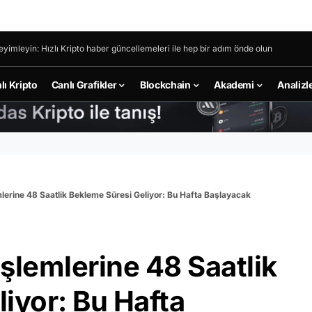
eyimleyin: Hızlı Kripto haber güncellemeleri ile hep bir adım önde olun
lı Kripto
Canlı Grafikler
Blockchain
Akademi
Analizl
lerine 48 Saatlik Bekleme Süresi Geliyor: Bu Hafta Başlayacak
şlemlerine 48 Saatlik
iyor: Bu Hafta