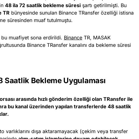
çin
48 ila 72 saatlik bekleme süresi
şartı getirilmişti. Bu
e TR
bünyesinde sunulan Binance TRansfer özelliği istisna
eme süresinden muaf tutulmuştu.
e bu muafiyet sona erdirildi.
Binance
TR, MASAK
oğrultusunda Binance TRansfer kanalını da bekleme süresi
48 Saatlik Bekleme Uygulaması
rsası arasında hızlı gönderim özelliği olan TRansfer ile
nra bu kanal üzerinden yapılan transferlerde 48 saatlik
lar.
pto varlıklarını dışa aktaramayacak (çekim veya transfer
zerinde
alım-satım işlemlerine devam edebilecek
.