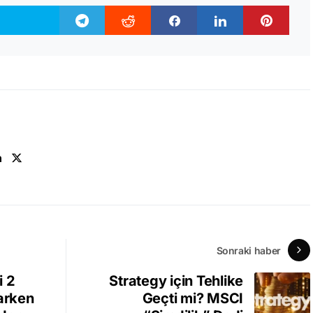
n
Sonraki haber
i 2
Strategy için Tehlike
şarken
Geçti mi? MSCI