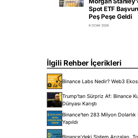
Morgan Stanley
Spot ETF Başvuru
Peş Peşe Geldi
6 OCAK 2026
İlgili Rehber İçerikleri
Binance Labs Nedir? Web3 Ekosi
Trump’tan Sürpriz Af: Binance 
Dünyası Karıştı
Binance’ten 283 Milyon Dolarlı
Yapıldı
Binance'deki Sistem Arızaları. 