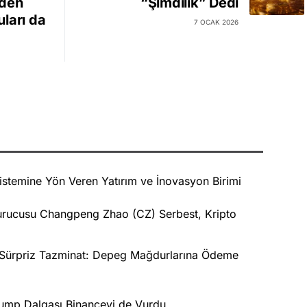
'den
“Şimdilik” Dedi
ları da
7 OCAK 2026
stemine Yön Veren Yatırım ve İnovasyon Birimi
Kurucusu Changpeng Zhao (CZ) Serbest, Kripto
k Sürpriz Tazminat: Depeg Mağdurlarına Ödeme
Trump Dalgası Binanceyi de Vurdu