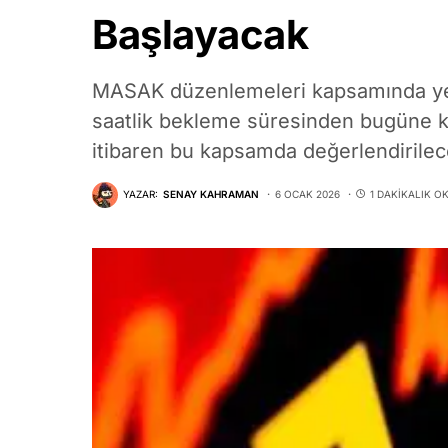
Başlayacak
MASAK düzenlemeleri kapsamında yer
saatlik bekleme süresinden bugüne k
itibaren bu kapsamda değerlendirilec
YAZAR:
SENAY KAHRAMAN
6 OCAK 2026
1 DAKIKALIK O