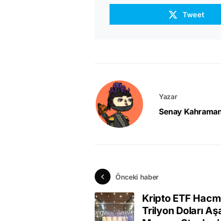
Tweet
Yazar
Senay Kahrama
Önceki haber
Kripto ETF Hacm
Trilyon Doları A