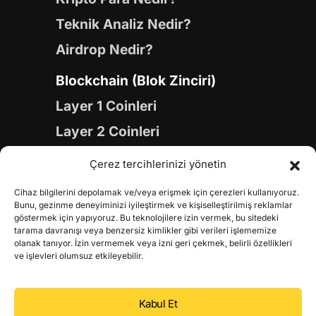
Teknik Analiz Nedir?
Airdrop Nedir?
Blockchain (Blok Zinciri)
Layer 1 Coinleri
Layer 2 Coinleri
Yapay Zeka (AI) Coinleri
Çerez tercihlerinizi yönetin
Meme Coinleri
Cihaz bilgilerini depolamak ve/veya erişmek için çerezleri kullanıyoruz.
Gaming Coinleri
Bunu, gezinme deneyiminizi iyileştirmek ve kişiselleştirilmiş reklamlar
göstermek için yapıyoruz. Bu teknolojilere izin vermek, bu sitedeki
RWA Coinleri
tarama davranışı veya benzersiz kimlikler gibi verileri işlememize
olanak tanıyor. İzin vermemek veya izni geri çekmek, belirli özellikleri
DeFi Coinleri
ve işlevleri olumsuz etkileyebilir.
DePIN Coinleri
Kabul Et
Metaverse Coinleri