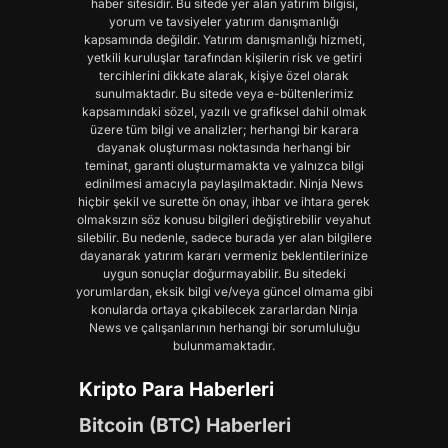
haber sitesidir. Bu sitede yer alan yatırım bilgisi,
yorum ve tavsiyeler yatırım danışmanlığı
kapsamında değildir. Yatırım danışmanlığı hizmeti,
yetkili kuruluşlar tarafından kişilerin risk ve getiri
tercihlerini dikkate alarak, kişiye özel olarak
sunulmaktadır. Bu sitede veya e-bültenlerimiz
kapsamındaki sözel, yazılı ve grafiksel dahil olmak
üzere tüm bilgi ve analizler; herhangi bir karara
dayanak oluşturması noktasında herhangi bir
teminat, garanti oluşturmamakta ve yalnızca bilgi
edinilmesi amacıyla paylaşılmaktadır. Ninja News
hiçbir şekil ve surette ön onay, ihbar ve ihtara gerek
olmaksızın söz konusu bilgileri değiştirebilir veyahut
silebilir. Bu nedenle, sadece burada yer alan bilgilere
dayanarak yatırım kararı vermeniz beklentilerinize
uygun sonuçlar doğurmayabilir. Bu sitedeki
yorumlardan, eksik bilgi ve/veya güncel olmama gibi
konularda ortaya çıkabilecek zararlardan Ninja
News ve çalışanlarının herhangi bir sorumluluğu
bulunmamaktadır.
Kripto Para Haberleri
Bitcoin (BTC) Haberleri