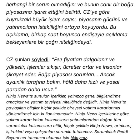
herhangi bir sorun olmadığını ve bunun canlı bir boğa
piyasasına işaret ettiğini belirtti.
CZ’ye göre
kuyruktaki büyük işlem sayısı, piyasanın gücünü ve
yatırımcıların istekliliğini ortaya koyuyordu. Bu
açıklama, birkaç saat boyunca endişeyle açıklama
bekleyenlere bir çağrı niteliğindeydi.
CZ şunları
söyledi
:
“Fee fiyatları dalgalanır ve
yükselir, işlemler sıkışır, ücretler artar ve insanlar
şikayet eder. Boğa piyasası sorunları… Ancak
aydınlık tarafına bakın, hâlâ daha hızlı ve yasal
paradan daha ucuz.”
Ninja News’te sunulan içerikler, yalnızca genel bilgilendirme
amaçlıdır ve yatırım tavsiyesi niteliğinde değildir. Ninja News’te
paylaşılan bilgiler hiçbir şekilde bireysel yatırım kararlarınızı
yönlendirmek için kullanılmamalıdır. Ninja News içeriklerine göre
yatırım kararı kalan kullanıcıların yatırımlarından doğan tüm
sorumluluk kullanıcılara aittir, hiçbir şekilde Ninja News, ortakları,
iştirakleri veya çalışanları sorumlu tutulamaz. Sorumluluk Reddi
Beyanı’nın tamamını okumak için
tıklayınız
.