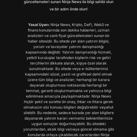
güncellemeleri sunan Ninja News ile bilgi sahibi olun
ve bir adım önde olun!
Yasal Uyarı:
Ninja News, Kripto, DeFi, Web3 ve
finans konularında son dakika haberleri, uzman
analizleri ve canlı fiyat güncellemeleri sunan bir
haber sitesidir. Bu sitede yer alan yatırım bilgisi,
yorum ve tavsiyeler yatırım danışmanlığı
kapsamında değildir. Yatırım danışmanlığı hizmeti,
yetkili kuruluşlar tarafından kişilerin risk ve getiri
tercihlerini dikkate alarak, kişiye özel olarak
sunulmaktadır. Bu sitede veya e-bültenlerimiz
kapsamındaki sözel, yazılı ve grafiksel dahil olmak
üzere tüm bilgi ve analizler; herhangi bir karara
dayanak oluşturması noktasında herhangi bir
teminat, garanti oluşturmamakta ve yalnızca bilgi
edinilmesi amacıyla paylaşılmaktadır. Ninja News
hiçbir şekil ve surette ön onay, ihbar ve ihtara gerek
olmaksızın söz konusu bilgileri değiştirebilir veyahut
silebilir. Bu nedenle, sadece burada yer alan bilgilere
dayanarak yatırım kararı vermeniz beklentilerinize
uygun sonuçlar doğurmayabilir. Bu sitedeki
yorumlardan, eksik bilgi ve/veya güncel olmama gibi
konularda ortaya çıkabilecek zararlardan Ninja