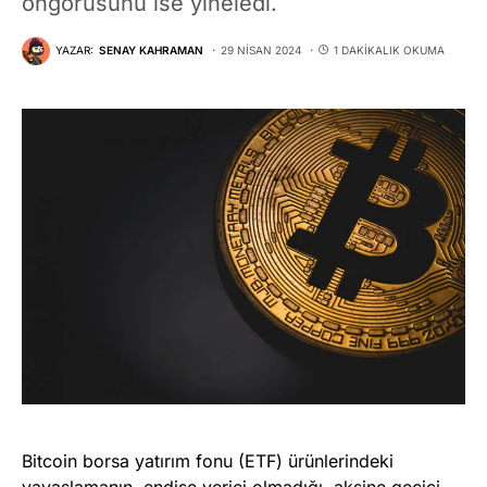
öngörüsünü ise yineledi.
YAZAR:
SENAY KAHRAMAN
29 NISAN 2024
1 DAKIKALIK OKUMA
Bitcoin borsa yatırım fonu (ETF) ürünlerindeki
yavaşlamanın, endişe verici olmadığı, aksine geçici