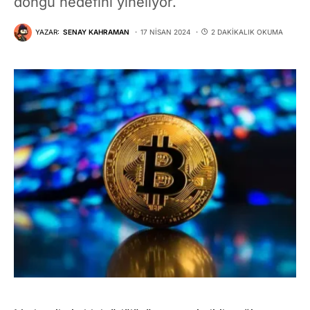
döngü hedefini yineliyor.
YAZAR:
SENAY KAHRAMAN
17 NISAN 2024
2 DAKIKALIK OKUMA