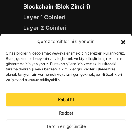
Blockchain (Blok Zinciri)
Layer 1 Coinleri
Layer 2 Coinleri
Yapay Zeka (AI) Coinleri
Çerez tercihlerinizi yönetin
Meme Coinleri
Cihaz bilgilerini depolamak ve/veya erişmek için çerezleri kullanıyoruz.
Gaming Coinleri
Bunu, gezinme deneyiminizi iyileştirmek ve kişiselleştirilmiş reklamlar
göstermek için yapıyoruz. Bu teknolojilere izin vermek, bu sitedeki
RWA Coinleri
tarama davranışı veya benzersiz kimlikler gibi verileri işlememize
olanak tanıyor. İzin vermemek veya izni geri çekmek, belirli özellikleri
DeFi Coinleri
ve işlevleri olumsuz etkileyebilir.
DePIN Coinleri
Kabul Et
Metaverse Coinleri
Web 3.0 Coinleri
Reddet
Coin Türevleri
Tercihleri görüntüle