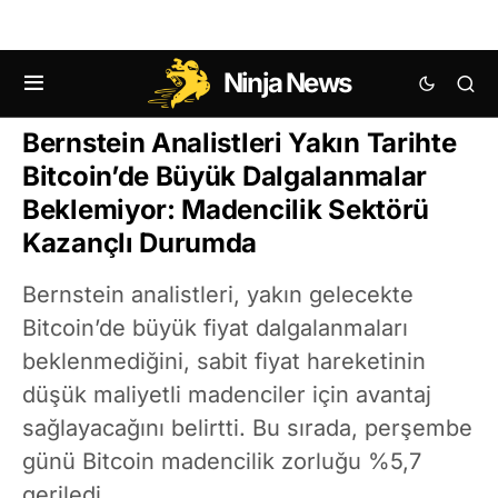
Ninja News
KRIPTO HABERLERI
BITCOIN (BTC) HABERLERI
Bernstein Analistleri Yakın Tarihte
Bitcoin’de Büyük Dalgalanmalar
Beklemiyor: Madencilik Sektörü
Kazançlı Durumda
Bernstein analistleri, yakın gelecekte
Bitcoin’de büyük fiyat dalgalanmaları
beklenmediğini, sabit fiyat hareketinin
düşük maliyetli madenciler için avantaj
sağlayacağını belirtti. Bu sırada, perşembe
günü Bitcoin madencilik zorluğu %5,7
geriledi.