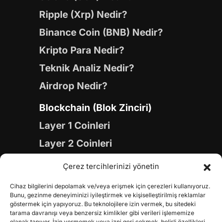
Ripple (Xrp) Nedir?
Binance Coin (BNB) Nedir?
Kripto Para Nedir?
Teknik Analiz Nedir?
Airdrop Nedir?
Blockchain (Blok Zinciri)
Layer 1 Coinleri
Layer 2 Coinleri
Yapay Zeka (AI) Coinleri
Çerez tercihlerinizi yönetin
Meme Coinleri
Cihaz bilgilerini depolamak ve/veya erişmek için çerezleri kullanıyoruz.
Gaming Coinleri
Bunu, gezinme deneyiminizi iyileştirmek ve kişiselleştirilmiş reklamlar
göstermek için yapıyoruz. Bu teknolojilere izin vermek, bu sitedeki
RWA Coinleri
tarama davranışı veya benzersiz kimlikler gibi verileri işlememize
olanak tanıyor. İzin vermemek veya izni geri çekmek, belirli özellikleri