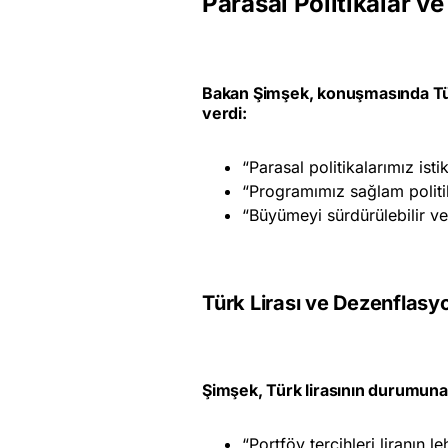
Parasal Politikalar v
Bakan Şimşek, konuşmasında Türk
verdi:
“Parasal politikalarımız ist
“Programımız sağlam politik
“Büyümeyi sürdürülebilir ve
Türk Lirası ve Dezenflasy
Şimşek, Türk lirasının durumuna 
“Portföy tercihleri liranın