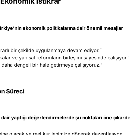
e Ekonomik İstikrar
iye’nin ekonomik politikalarına dair önemli mesajlar
ikrarlı bir şekilde uygulanmaya devam ediyor.”
alar ve yapısal reformların birleşimi sayesinde çalışıyor.”
 daha dengeli bir hale getirmeye çalışıyoruz.”
on Süreci
dair yaptığı değerlendirmelerde şu noktaları öne çıkardı:
 lehine olacak ve reel kur lehimize dönerek dezenflasyon