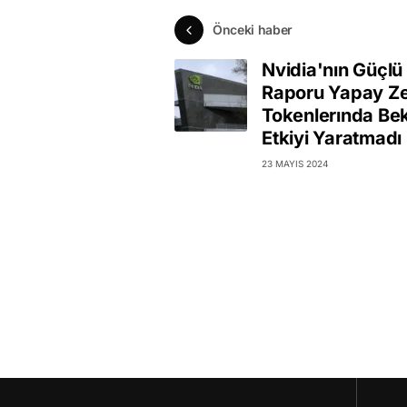
Önceki haber
Nvidia'nın Güçl
Raporu Yapay Z
Tokenlerında Be
Etkiyi Yaratmadı
23 MAYIS 2024