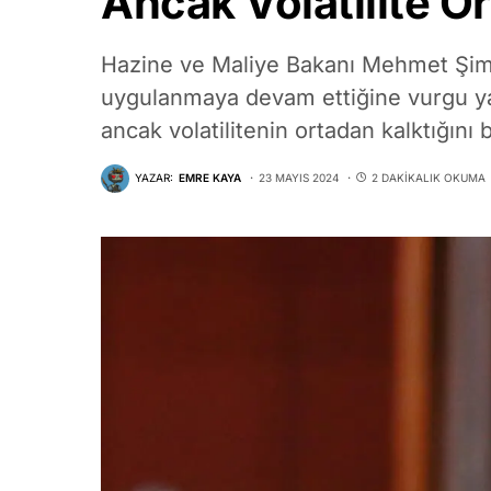
Ancak Volatilite O
Hazine ve Maliye Bakanı Mehmet Şimşek,
uygulanmaya devam ettiğine vurgu yap
ancak volatilitenin ortadan kalktığını be
YAZAR:
EMRE KAYA
23 MAYIS 2024
2 DAKIKALIK OKUMA