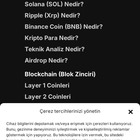
Solana (SOL) Nedir?
Ripple (Xrp) Nedir?
Binance Coin (BNB) Nedir?
Kripto Para Nedir?
Teknik Analiz Nedir?
Airdrop Nedir?
Blockchain (Blok Zinciri)
Layer 1 Coinleri
Layer 2 Coinleri
Yapay Zeka (AI) Coinleri
Çerez tercihlerinizi yönetin
Meme Coinleri
Cihaz bilgilerini depolamak ve/veya erişmek için çerezleri kullanıyoruz.
Gaming Coinleri
Bunu, gezinme deneyiminizi iyileştirmek ve kişiselleştirilmiş reklamlar
göstermek için yapıyoruz. Bu teknolojilere izin vermek, bu sitedeki