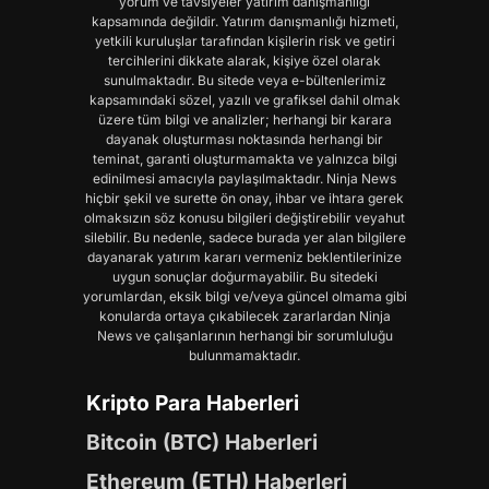
yorum ve tavsiyeler yatırım danışmanlığı
kapsamında değildir. Yatırım danışmanlığı hizmeti,
yetkili kuruluşlar tarafından kişilerin risk ve getiri
tercihlerini dikkate alarak, kişiye özel olarak
sunulmaktadır. Bu sitede veya e-bültenlerimiz
kapsamındaki sözel, yazılı ve grafiksel dahil olmak
üzere tüm bilgi ve analizler; herhangi bir karara
dayanak oluşturması noktasında herhangi bir
teminat, garanti oluşturmamakta ve yalnızca bilgi
edinilmesi amacıyla paylaşılmaktadır. Ninja News
hiçbir şekil ve surette ön onay, ihbar ve ihtara gerek
olmaksızın söz konusu bilgileri değiştirebilir veyahut
silebilir. Bu nedenle, sadece burada yer alan bilgilere
dayanarak yatırım kararı vermeniz beklentilerinize
uygun sonuçlar doğurmayabilir. Bu sitedeki
yorumlardan, eksik bilgi ve/veya güncel olmama gibi
konularda ortaya çıkabilecek zararlardan Ninja
News ve çalışanlarının herhangi bir sorumluluğu
bulunmamaktadır.
Kripto Para Haberleri
Bitcoin (BTC) Haberleri
Ethereum (ETH) Haberleri