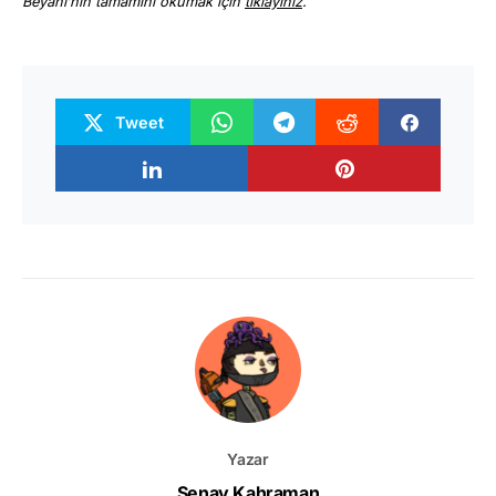
Beyanı’nın tamamını okumak için
tıklayınız
.
Tweet
Yazar
Senay Kahraman