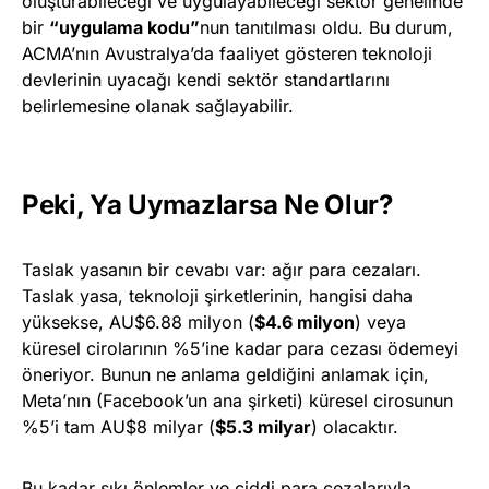
oluşturabileceği ve uygulayabileceği sektör genelinde
bir
“uygulama kodu”
nun tanıtılması oldu. Bu durum,
ACMA’nın Avustralya’da faaliyet gösteren teknoloji
devlerinin uyacağı kendi sektör standartlarını
belirlemesine olanak sağlayabilir.
Peki, Ya Uymazlarsa Ne Olur?
Taslak yasanın bir cevabı var: ağır para cezaları.
Taslak yasa, teknoloji şirketlerinin, hangisi daha
yüksekse, AU$6.88 milyon (
$4.6 milyon
) veya
küresel cirolarının %5’ine kadar para cezası ödemeyi
öneriyor. Bunun ne anlama geldiğini anlamak için,
Meta’nın (Facebook’un ana şirketi) küresel cirosunun
%5’i tam AU$8 milyar (
$5.3 milyar
) olacaktır.
Bu kadar sıkı önlemler ve ciddi para cezalarıyla,