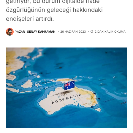
getiriyor, bu durum dijitalde ifade
özgürlüğünün geleceği hakkındaki
endişeleri artırdı.
YAZAR:
SENAY KAHRAMAN
26 HAZIRAN 2023
2 DAKIKALIK OKUMA