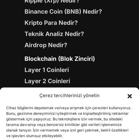
Ripple (Xrp) Nedir?
Binance Coin (BNB) Nedir?
Kripto Para Nedir?
Teknik Analiz Nedir?
Airdrop Nedir?
Blockchain (Blok Zinciri)
Layer 1 Coinleri
Layer 2 Coinleri
Yapay Zeka (AI) Coinleri
Çerez tercihlerinizi yönetin
Meme Coinleri
Cihaz bilgilerini depolamak ve/veya erişmek için çerezleri kullanıyoruz.
Gaming Coinleri
Bunu, gezinme deneyiminizi iyileştirmek ve kişiselleştirilmiş reklamlar
göstermek için yapıyoruz. Bu teknolojilere izin vermek, bu sitedeki
RWA Coinleri
tarama davranışı veya benzersiz kimlikler gibi verileri işlememize
olanak tanıyor. İzin vermemek veya izni geri çekmek, belirli özellikleri
DeFi Coinleri
ve işlevleri olumsuz etkileyebilir.