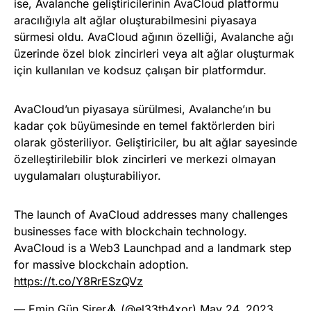
ise, Avalanche geliştiricilerinin AvaCloud platformu
aracılığıyla alt ağlar oluşturabilmesini piyasaya
sürmesi oldu. AvaCloud ağının özelliği, Avalanche ağı
üzerinde özel blok zincirleri veya alt ağlar oluşturmak
için kullanılan ve kodsuz çalışan bir platformdur.
AvaCloud’un piyasaya sürülmesi, Avalanche’ın bu
kadar çok büyümesinde en temel faktörlerden biri
olarak gösteriliyor. Geliştiriciler, bu alt ağlar sayesinde
özelleştirilebilir blok zincirleri ve merkezi olmayan
uygulamaları oluşturabiliyor.
The launch of AvaCloud addresses many challenges
businesses face with blockchain technology.
AvaCloud is a Web3 Launchpad and a landmark step
for massive blockchain adoption.
https://t.co/Y8RrESzQVz
— Emin Gün Sirer🔺 (@el33th4xor)
May 24, 2023