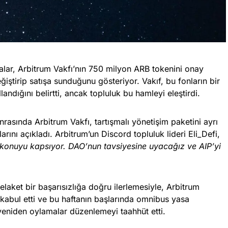
lar, Arbitrum Vakfı’nın 750 milyon ARB tokenini onay
iştirip satışa sunduğunu gösteriyor. Vakıf, bu fonların bir
andığını belirtti, ancak topluluk bu hamleyi eleştirdi.
nrasında Arbitrum Vakfı, tartışmalı yönetişim paketini ayrı
rını açıkladı. Arbitrum’un Discord topluluk lideri Eli_Defi,
konuyu kapsıyor. DAO’nun tavsiyesine uyacağız ve AIP’yi
laket bir başarısızlığa doğru ilerlemesiyle, Arbitrum
abul etti ve bu haftanın başlarında omnibus yasa
yeniden oylamalar düzenlemeyi taahhüt etti.