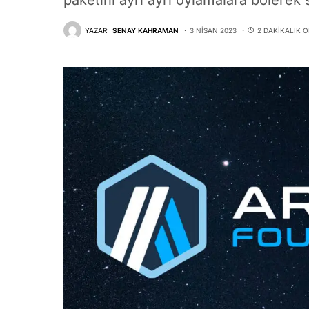
paketini ayrı ayrı oylamalara bölerek 
YAZAR:
SENAY KAHRAMAN
3 NISAN 2023
2 DAKIKALIK 