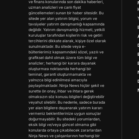
ve finans konularında son dakika haberleri,
uzman analizleri ve canlı fiyat
güncellemeleri sunan bir haber sitesidir. Bu
sitede yer alan yatırım bilgisi, yorum ve
tavsiyeler yatırım danışmanlığı kapsamında
değildir. Yatırım danışmanlığı hizmeti, yetkili
kuruluşlar tarafından kişilerin risk ve getiri
tercihlerini dikkate alarak, kişiye özel olarak
sunulmaktadır. Bu sitede veya e-
bültenlerimiz kapsamındaki sözel, yazılı ve
grafiksel dahil olmak üzere tüm bilgi ve
analizler; herhangi bir karara dayanak
oluşturması noktasında herhangi bir
teminat, garanti oluşturmamakta ve
yalnızca bilgi edinilmesi amacıyla
paylaşılmaktadır. Ninja News hiçbir şekil ve
surette ön onay, ihbar ve ihtara gerek
olmaksızın söz konusu bilgileri değiştirebilir
veyahut silebilir. Bu nedenle, sadece burada
yer alan bilgilere dayanarak yatırım kararı
vermeniz beklentilerinize uygun sonuçlar
doğurmayabilir. Bu sitedeki yorumlardan,
eksik bilgi ve/veya güncel olmama gibi
konularda ortaya çıkabilecek zararlardan
Ninja News ve çalışanlarının herhangi bir