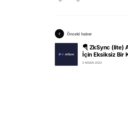
Önceki haber
🪂 ZkSync (lite) 
İçin Eksiksiz Bir 
2 NISAN 2023