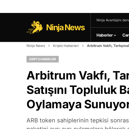
Ninja Avantajını den
Ninja News
Haberler
Can
Ninja News
Kripto Haberleri
Arbitrum Vakfı, Tartışma
KRIPTO HABERLERI
Arbitrum Vakfı, Ta
Satışını Topluluk 
Oylamaya Sunuyo
ARB token sahiplerinin tepkisi sonras