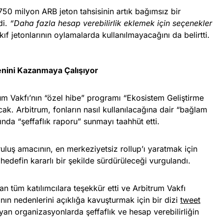
750 milyon ARB jeton tahsisinin artık bağımsız bir
di.
“Daha fazla hesap verebilirlik eklemek için seçenekler
ıf jetonlarının oylamalarda kullanılmayacağını da belirtti.
enini Kazanmaya Çalışıyor
m Vakfı’nın “özel hibe” programı “Ekosistem Geliştirme
ak. Arbitrum, fonların nasıl kullanılacağına dair “bağlam
nda “şeffaflık raporu” sunmayı taahhüt etti.
luş amacının, en merkeziyetsiz rollup’ı yaratmak için
hedefin kararlı bir şekilde sürdürüleceği vurgulandı.
n tüm katılımcılara teşekkür etti ve Arbitrum Vakfı
ının nedenlerini açıklığa kavuşturmak için bir dizi
tweet
yan organizasyonlarda şeffaflık ve hesap verebilirliğin