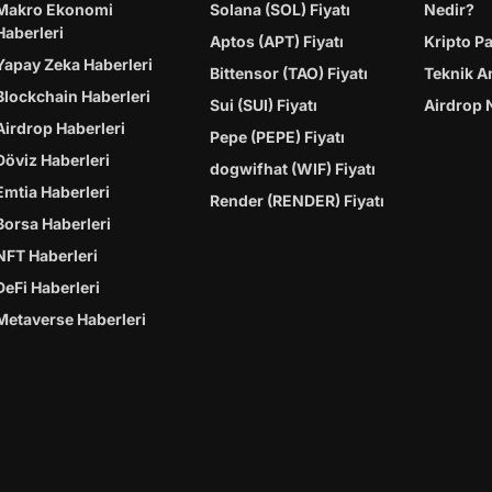
Makro Ekonomi
Solana (SOL) Fiyatı
Nedir?
Haberleri
Aptos (APT) Fiyatı
Kripto P
Yapay Zeka Haberleri
Bittensor (TAO) Fiyatı
Teknik A
Blockchain Haberleri
Sui (SUI) Fiyatı
Airdrop 
Airdrop Haberleri
Pepe (PEPE) Fiyatı
Döviz Haberleri
dogwifhat (WIF) Fiyatı
Emtia Haberleri
Render (RENDER) Fiyatı
Borsa Haberleri
NFT Haberleri
DeFi Haberleri
Metaverse Haberleri