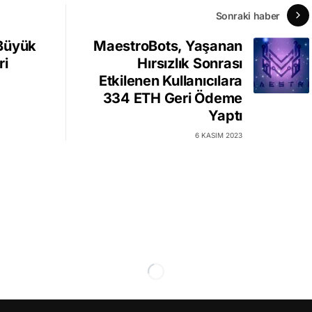
Sonraki haber
Büyük
MaestroBots, Yaşanan
ri
Hırsızlık Sonrası
Etkilenen Kullanıcılara
334 ETH Geri Ödeme
Yaptı
6 KASIM 2023