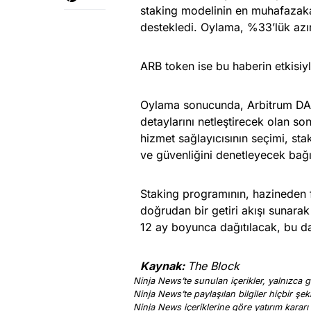
staking modelinin en muhafazakar
destekledi. Oylama, %33’lük azın
ARB token ise bu haberin etkisiyl
Oylama sonucunda, Arbitrum DAO
detaylarını netleştirecek olan s
hizmet sağlayıcısının seçimi, sta
ve güvenliğini denetleyecek bağım
Staking programının, hazineden f
doğrudan bir getiri akışı sunarak
12 ay boyunca dağıtılacak, bu da
Kaynak:
The Block
Ninja News’te sunulan içerikler, yalnızca ge
Ninja News’te paylaşılan bilgiler hiçbir şek
Ninja News içeriklerine göre yatırım kararı