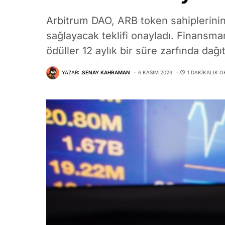
Arbitrum DAO, ARB token sahiplerinin 
sağlayacak teklifi onayladı. Finansma
ödüller 12 aylık bir süre zarfında dağıt
YAZAR:
SENAY KAHRAMAN
6 KASIM 2023
1 DAKIKALIK 