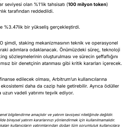
 seviyesi olan %1’lik tahsisatı (
100 milyon token
)
lık tarafından reddedildi.
e %3.47lik bir yükseliş gerçekleştirdi.
 şimdi, staking mekanizmasının teknik ve operasyonel
onraki adımlara odaklanacak. Önümüzdeki süreç, teknoloji
king sözleşmelerinin oluşturulması ve sürecin şeffaflığını
sız bir denetçinin atanması gibi kritik kararları içerecek.
inanse edilecek olması, Arbitrum’un kullanıcılarına
 ekosistemi daha da cazip hale getirebilir. Ayrıca ödüller
 uzun vadeli yatırımı teşvik ediyor.
nel bilgilendirme amaçlıdır ve yatırım tavsiyesi niteliğinde değildir.
ilde bireysel yatırım kararlarınızı yönlendirmek için kullanılmamalıdır.
 kalan kullanıcıların yatırımlarından doğan tüm sorumluluk kullanıcılara