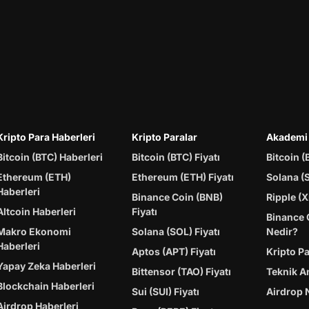
Kripto Para Haberleri
Kripto Paralar
Akademi
Bitcoin (BTC) Haberleri
Bitcoin (BTC) Fiyatı
Bitcoin (
Ethereum (ETH)
Ethereum (ETH) Fiyatı
Solana (
Haberleri
Binance Coin (BNB)
Ripple (X
Altcoin Haberleri
Fiyatı
Binance 
Makro Ekonomi
Solana (SOL) Fiyatı
Nedir?
Haberleri
Aptos (APT) Fiyatı
Kripto P
Yapay Zeka Haberleri
Bittensor (TAO) Fiyatı
Teknik A
Blockchain Haberleri
Sui (SUI) Fiyatı
Airdrop 
Airdrop Haberleri