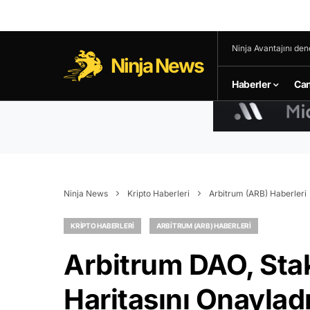
Ninja Avantajını den
Ninja News
Haberler
Can
Ninja News
Kripto Haberleri
Arbitrum (ARB) Haberleri
KRIPTO HABERLERI
ARBITRUM (ARB) HABERLERI
Arbitrum DAO, Staki
Haritasını Onaylad