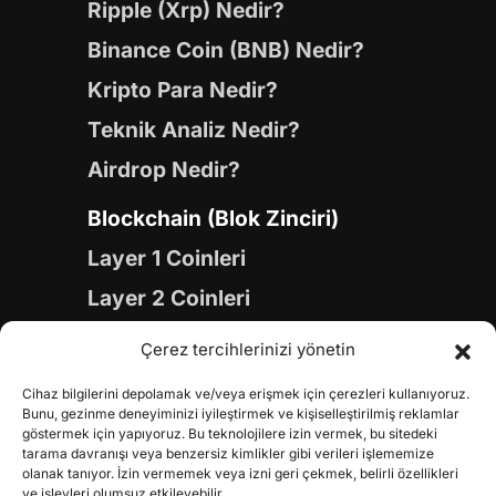
Ripple (Xrp) Nedir?
Binance Coin (BNB) Nedir?
Kripto Para Nedir?
Teknik Analiz Nedir?
Airdrop Nedir?
Blockchain (Blok Zinciri)
Layer 1 Coinleri
Layer 2 Coinleri
Yapay Zeka (AI) Coinleri
Çerez tercihlerinizi yönetin
Meme Coinleri
Cihaz bilgilerini depolamak ve/veya erişmek için çerezleri kullanıyoruz.
Gaming Coinleri
Bunu, gezinme deneyiminizi iyileştirmek ve kişiselleştirilmiş reklamlar
göstermek için yapıyoruz. Bu teknolojilere izin vermek, bu sitedeki
RWA Coinleri
tarama davranışı veya benzersiz kimlikler gibi verileri işlememize
olanak tanıyor. İzin vermemek veya izni geri çekmek, belirli özellikleri
ve işlevleri olumsuz etkileyebilir.