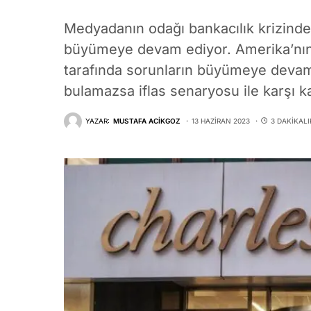
Medyadanın odağı bankacılık krizinde
büyümeye devam ediyor. Amerika’nın
tarafında sorunların büyümeye devam 
bulamazsa iflas senaryosu ile karşı kar
YAZAR:
MUSTAFA ACIKGOZ
13 HAZIRAN 2023
3 DAKIKAL