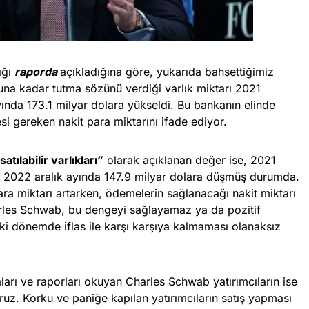
ığı
raporda
açıkladığına göre, yukarıda bahsettiğimiz
una kadar tutma sözünü verdiği varlık miktarı 2021
ında 173.1 milyar dolara yükseldi. Bu bankanın elinde
si gereken nakit para miktarını ifade ediyor.
atılabilir varlıkları”
olarak açıklanan değer ise, 2021
, 2022 aralık ayında 147.9 milyar dolara düşmüş durumda.
a miktarı artarken, ödemelerin sağlanacağı nakit miktarı
rles Schwab, bu dengeyi sağlayamaz ya da pozitif
iki dönemde iflas ile karşı karşıya kalmaması olanaksız
ları ve raporları okuyan Charles Schwab yatırımcıların ise
yoruz. Korku ve paniğe kapılan yatırımcıların satış yapması