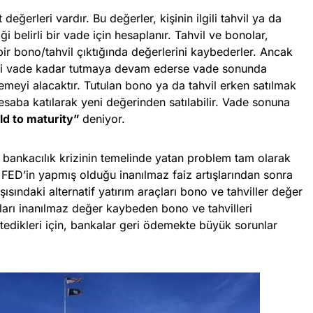
 değerleri vardır. Bu değerler, kişinin ilgili tahvil ya da
 belirli bir vade için hesaplanır. Tahvil ve bonolar,
bir bono/tahvil çıktığında değerlerini kaybederler. Ancak
diği vade kadar tutmaya devam ederse vade sonunda
meyi alacaktır. Tutulan bono ya da tahvil erken satılmak
esaba katılarak yeni değerinden satılabilir. Vade sonuna
ld to maturity”
deniyor.
n bankacılık krizinin temelinde yatan problem tam olarak
ED’in yapmış olduğu inanılmaz faiz artışlarından sonra
sındaki alternatif yatırım araçları bono ve tahviller değer
kları inanılmaz değer kaybeden bono ve tahvilleri
edikleri için, bankalar geri ödemekte büyük sorunlar