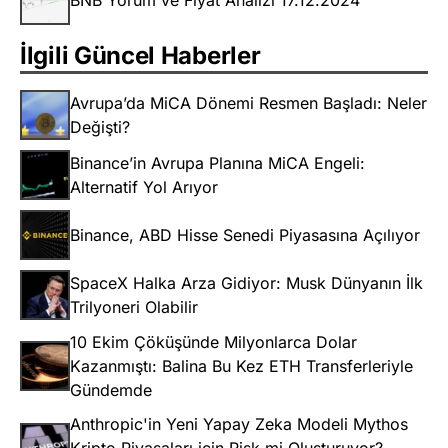
BNB Yorum ve Fiyat Analizi 17.12.2024
İlgili Güncel Haberler
Avrupa’da MiCA Dönemi Resmen Başladı: Neler
Değişti?
Binance’in Avrupa Planına MiCA Engeli:
Alternatif Yol Arıyor
Binance, ABD Hisse Senedi Piyasasına Açılıyor
SpaceX Halka Arza Gidiyor: Musk Dünyanın İlk
Trilyoneri Olabilir
10 Ekim Çöküşünde Milyonlarca Dolar
Kazanmıştı: Balina Bu Kez ETH Transferleriyle
Gündemde
Anthropic'in Yeni Yapay Zeka Modeli Mythos