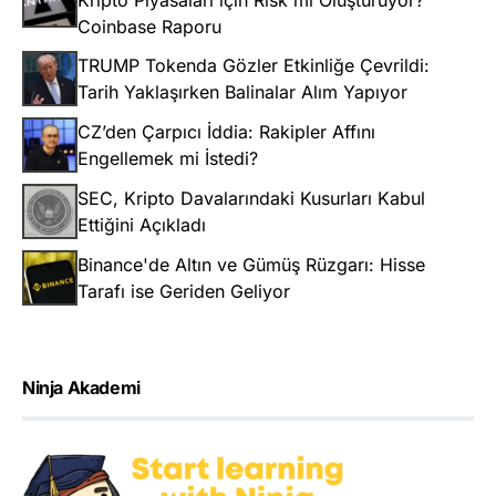
Kripto Piyasaları için Risk mi Oluşturuyor?
Coinbase Raporu
TRUMP Tokenda Gözler Etkinliğe Çevrildi:
Tarih Yaklaşırken Balinalar Alım Yapıyor
CZ’den Çarpıcı İddia: Rakipler Affını
Engellemek mi İstedi?
SEC, Kripto Davalarındaki Kusurları Kabul
Ettiğini Açıkladı
Binance'de Altın ve Gümüş Rüzgarı: Hisse
Tarafı ise Geriden Geliyor
Ninja Akademi