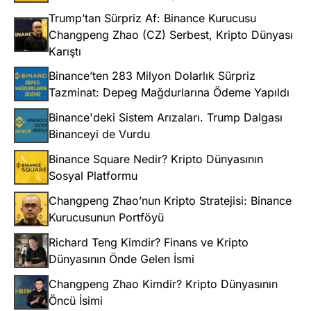
Trump’tan Sürpriz Af: Binance Kurucusu
Changpeng Zhao (CZ) Serbest, Kripto Dünyası
Karıştı
Binance’ten 283 Milyon Dolarlık Sürpriz
Tazminat: Depeg Mağdurlarına Ödeme Yapıldı
Binance'deki Sistem Arızaları. Trump Dalgası
Binanceyi de Vurdu
Binance Square Nedir? Kripto Dünyasının
Sosyal Platformu
Changpeng Zhao’nun Kripto Stratejisi: Binance
Kurucusunun Portföyü
Richard Teng Kimdir? Finans ve Kripto
Dünyasının Önde Gelen İsmi
Changpeng Zhao Kimdir? Kripto Dünyasının
Öncü İsimi