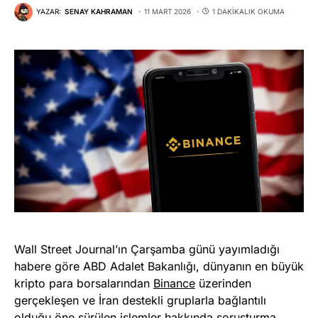
YAZAR:
SENAY KAHRAMAN
11 MART 2026
1 DAKIKALIK OKUMA
Wall Street Journal’ın Çarşamba günü yayımladığı
habere göre ABD Adalet Bakanlığı, dünyanın en büyük
kripto para borsalarından
Binance
üzerinden
gerçekleşen ve İran destekli gruplarla bağlantılı
olduğu öne sürülen işlemler hakkında soruşturma