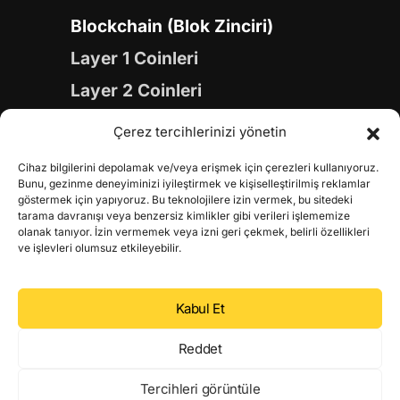
Blockchain (Blok Zinciri)
Layer 1 Coinleri
Layer 2 Coinleri
Yapay Zeka (AI) Coinleri
Çerez tercihlerinizi yönetin
Meme Coinleri
Cihaz bilgilerini depolamak ve/veya erişmek için çerezleri kullanıyoruz.
Gaming Coinleri
Bunu, gezinme deneyiminizi iyileştirmek ve kişiselleştirilmiş reklamlar
göstermek için yapıyoruz. Bu teknolojilere izin vermek, bu sitedeki
RWA Coinleri
tarama davranışı veya benzersiz kimlikler gibi verileri işlememize
olanak tanıyor. İzin vermemek veya izni geri çekmek, belirli özellikleri
DeFi Coinleri
ve işlevleri olumsuz etkileyebilir.
DePIN Coinleri
Kabul Et
Metaverse Coinleri
Web 3.0 Coinleri
Reddet
Coin Türevleri
Tercihleri görüntüle