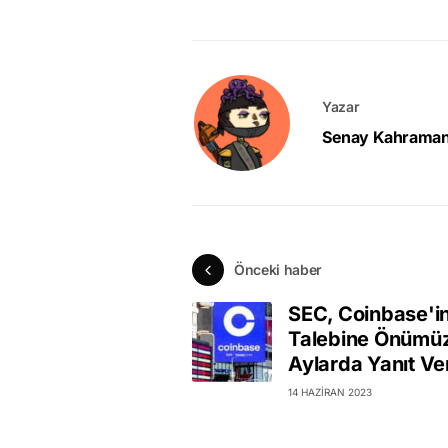
Yazar
Senay Kahrama
Önceki haber
SEC, Coinbase'i
Talebine Önümü
Aylarda Yanıt V
14 HAZIRAN 2023