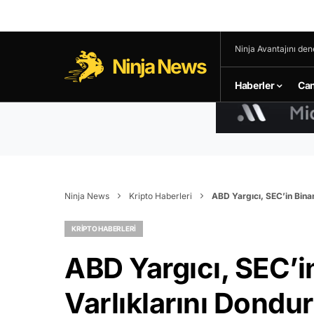
Ninja Avantajını den
Ninja News
Haberler
Can
Ninja News
Kripto Haberleri
ABD Yargıcı, SEC’in Bina
KRIPTO HABERLERI
ABD Yargıcı, SEC’
Varlıklarını Dondu