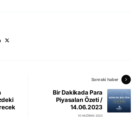
n
Sonraki haber
n
Bir Dakikada Para
zdeki
Piyasaları Özeti /
erecek
14.06.2023
14 HAZIRAN 2023