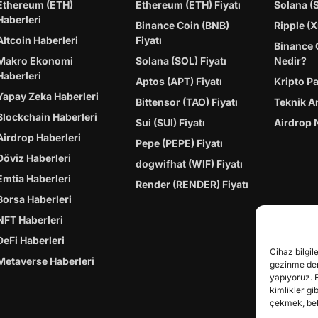
Ethereum (ETH)
Ethereum (ETH) Fiyatı
Solana (
Haberleri
Binance Coin (BNB)
Ripple (X
Altcoin Haberleri
Fiyatı
Binance 
Makro Ekonomi
Solana (SOL) Fiyatı
Nedir?
Haberleri
Aptos (APT) Fiyatı
Kripto P
Yapay Zeka Haberleri
Bittensor (TAO) Fiyatı
Teknik A
Blockchain Haberleri
Sui (SUI) Fiyatı
Airdrop 
Airdrop Haberleri
Pepe (PEPE) Fiyatı
Döviz Haberleri
dogwifhat (WIF) Fiyatı
Emtia Haberleri
Render (RENDER) Fiyatı
Borsa Haberleri
NFT Haberleri
DeFi Haberleri
Cihaz bilgil
Metaverse Haberleri
gezinme dene
yapıyoruz. 
kimlikler gi
çekmek, belir