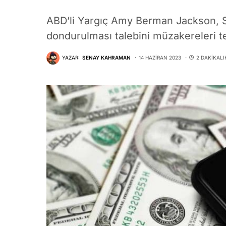
ABD’li Yargıç Amy Berman Jackson, SE
dondurulması talebini müzakereleri t
YAZAR:
SENAY KAHRAMAN
14 HAZIRAN 2023
2 DAKIKAL