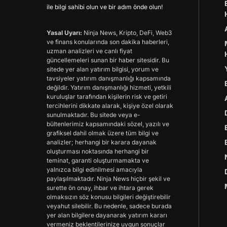
ile bilgi sahibi olun ve bir adım önde olun!
Yasal Uyarı:
Ninja News, Kripto, DeFi, Web3
ve finans konularında son dakika haberleri,
uzman analizleri ve canlı fiyat
güncellemeleri sunan bir haber sitesidir. Bu
sitede yer alan yatırım bilgisi, yorum ve
tavsiyeler yatırım danışmanlığı kapsamında
değildir. Yatırım danışmanlığı hizmeti, yetkili
kuruluşlar tarafından kişilerin risk ve getiri
tercihlerini dikkate alarak, kişiye özel olarak
sunulmaktadır. Bu sitede veya e-
bültenlerimiz kapsamındaki sözel, yazılı ve
grafiksel dahil olmak üzere tüm bilgi ve
analizler; herhangi bir karara dayanak
oluşturması noktasında herhangi bir
teminat, garanti oluşturmamakta ve
yalnızca bilgi edinilmesi amacıyla
paylaşılmaktadır. Ninja News hiçbir şekil ve
surette ön onay, ihbar ve ihtara gerek
olmaksızın söz konusu bilgileri değiştirebilir
veyahut silebilir. Bu nedenle, sadece burada
yer alan bilgilere dayanarak yatırım kararı
vermeniz beklentilerinize uygun sonuçlar