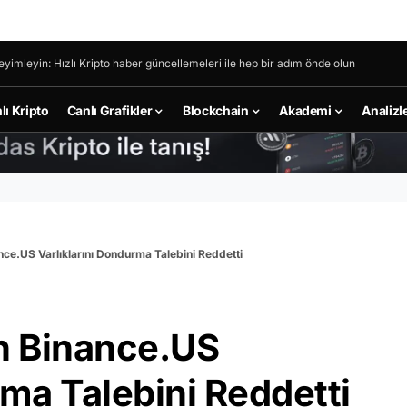
eyimleyin: Hızlı Kripto haber güncellemeleri ile hep bir adım önde olun
lı Kripto
Canlı Grafikler
Blockchain
Akademi
Analizl
nce.US Varlıklarını Dondurma Talebini Reddetti
in Binance.US
rma Talebini Reddetti