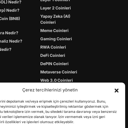
SOL) Nedir?
Layer 2 Coinleri
rp) Nedir?
Yapay Zeka (AI)
Coin (BNB)
Coinleri
Meme Coinleri
ara Nedir?
Gaming Coinleri
naliz Nedir?
RWA Coinleri
Nedir?
DeFi Coinleri
DePIN Coinleri
Metaverse Coinleri
Web 3.0 Coinleri
Coin Türevleri
Çerez tercihlerinizi yönetin
erini depolamak ve/veya erişmek için çerezleri kullanıyoruz. Bunu,
yiminizi iyileştirmek ve kişiselleştirilmiş reklamlar göstermek için
Bu teknolojilere izin vermek, bu sitedeki tarama davranışı veya benzersiz
bi verileri işlememize olanak tanıyor. İzin vermemek veya izni geri
li özellikleri ve işlevleri olumsuz etkileyebilir.