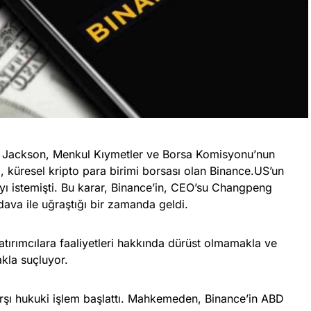
ackson, Menkul Kıymetler ve Borsa Komisyonu’nun
C, küresel kripto para birimi borsası olan Binance.US’un
ayı istemişti. Bu karar, Binance’in, CEO’su Changpeng
r dava ile uğraştığı bir zamanda geldi.
atırımcılara faaliyetleri hakkında dürüst olmamakla ve
akla suçluyor.
arşı hukuki işlem başlattı. Mahkemeden, Binance’in ABD