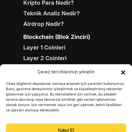
Kripto Para Nedir?
Teknik Analiz Nedir?
Airdrop Nedir?
Blockchain (Blok Zinciri)
Layer 1 Coinleri
Layer 2 Coinleri
Yapay Zeka (AI) Coinleri
Çerez tercihlerinizi yönetin
Meme Coinleri
Cihaz bilgilerini depolamak ve/veya erişmek için çerezleri kullanıyoruz.
Gaming Coinleri
Bunu, gezinme deneyiminizi iyileştirmek ve kişiselleştirilmiş reklamlar
göstermek için yapıyoruz. Bu teknolojilere izin vermek, bu sitedeki
RWA Coinleri
tarama davranışı veya benzersiz kimlikler gibi verileri işlememize
olanak tanıyor. İzin vermemek veya izni geri çekmek, belirli özellikleri
DeFi Coinleri
ve işlevleri olumsuz etkileyebilir.
DePIN Coinleri
Kabul Et