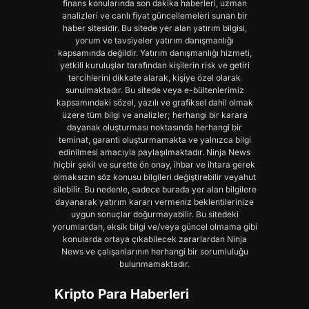
finans konularında son dakika haberleri, uzman
analizleri ve canlı fiyat güncellemeleri sunan bir
haber sitesidir. Bu sitede yer alan yatırım bilgisi,
yorum ve tavsiyeler yatırım danışmanlığı
kapsamında değildir. Yatırım danışmanlığı hizmeti,
yetkili kuruluşlar tarafından kişilerin risk ve getiri
tercihlerini dikkate alarak, kişiye özel olarak
sunulmaktadır. Bu sitede veya e-bültenlerimiz
kapsamındaki sözel, yazılı ve grafiksel dahil olmak
üzere tüm bilgi ve analizler; herhangi bir karara
dayanak oluşturması noktasında herhangi bir
teminat, garanti oluşturmamakta ve yalnızca bilgi
edinilmesi amacıyla paylaşılmaktadır. Ninja News
hiçbir şekil ve surette ön onay, ihbar ve ihtara gerek
olmaksızın söz konusu bilgileri değiştirebilir veyahut
silebilir. Bu nedenle, sadece burada yer alan bilgilere
dayanarak yatırım kararı vermeniz beklentilerinize
uygun sonuçlar doğurmayabilir. Bu sitedeki
yorumlardan, eksik bilgi ve/veya güncel olmama gibi
konularda ortaya çıkabilecek zararlardan Ninja
News ve çalışanlarının herhangi bir sorumluluğu
bulunmamaktadır.
Kripto Para Haberleri