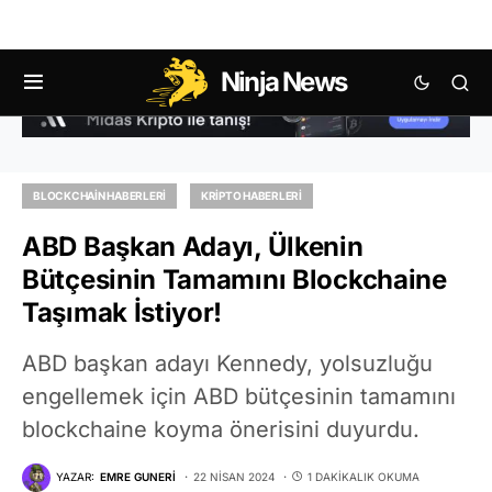
Ninja News
BLOCKCHAIN HABERLERI
KRIPTO HABERLERI
ABD Başkan Adayı, Ülkenin
Bütçesinin Tamamını Blockchaine
Taşımak İstiyor!
ABD başkan adayı Kennedy, yolsuzluğu
engellemek için ABD bütçesinin tamamını
blockchaine koyma önerisini duyurdu.
YAZAR:
EMRE GUNERI
22 NISAN 2024
1 DAKIKALIK OKUMA