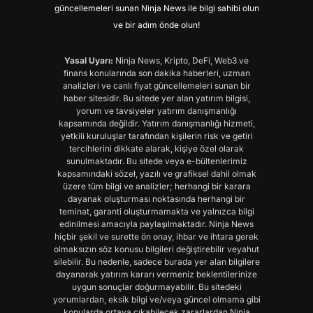
güncellemeleri sunan Ninja News ile bilgi sahibi olun
ve bir adım önde olun!
Yasal Uyarı:
Ninja News, Kripto, DeFi, Web3 ve
finans konularında son dakika haberleri, uzman
analizleri ve canlı fiyat güncellemeleri sunan bir
haber sitesidir. Bu sitede yer alan yatırım bilgisi,
yorum ve tavsiyeler yatırım danışmanlığı
kapsamında değildir. Yatırım danışmanlığı hizmeti,
yetkili kuruluşlar tarafından kişilerin risk ve getiri
tercihlerini dikkate alarak, kişiye özel olarak
sunulmaktadır. Bu sitede veya e-bültenlerimiz
kapsamındaki sözel, yazılı ve grafiksel dahil olmak
üzere tüm bilgi ve analizler; herhangi bir karara
dayanak oluşturması noktasında herhangi bir
teminat, garanti oluşturmamakta ve yalnızca bilgi
edinilmesi amacıyla paylaşılmaktadır. Ninja News
hiçbir şekil ve surette ön onay, ihbar ve ihtara gerek
olmaksızın söz konusu bilgileri değiştirebilir veyahut
silebilir. Bu nedenle, sadece burada yer alan bilgilere
dayanarak yatırım kararı vermeniz beklentilerinize
uygun sonuçlar doğurmayabilir. Bu sitedeki
yorumlardan, eksik bilgi ve/veya güncel olmama gibi
konularda ortaya çıkabilecek zararlardan Ninja