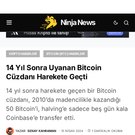
Ninja News
KRIPTO HABERLERI
BITCOIN (BTC) HABERLERI
14 Yıl Sonra Uyanan Bitcoin
Cüzdanı Harekete Geçti
14 yıl sonra harekete geçen bir Bitcoin
cüzdanı, 2010’da madencilikle kazandığı
50 Bitcoin’i, halving’e sadece beş gün kala
Coinbase’e transfer etti.
YAZAR:
SENAY KAHRAMAN
15 NISAN 2024
1 DAKIKALIK OKUMA