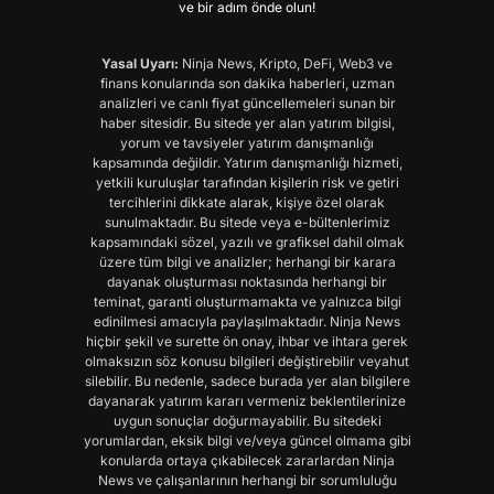
ve bir adım önde olun!
Yasal Uyarı:
Ninja News, Kripto, DeFi, Web3 ve
finans konularında son dakika haberleri, uzman
analizleri ve canlı fiyat güncellemeleri sunan bir
haber sitesidir. Bu sitede yer alan yatırım bilgisi,
yorum ve tavsiyeler yatırım danışmanlığı
kapsamında değildir. Yatırım danışmanlığı hizmeti,
yetkili kuruluşlar tarafından kişilerin risk ve getiri
tercihlerini dikkate alarak, kişiye özel olarak
sunulmaktadır. Bu sitede veya e-bültenlerimiz
kapsamındaki sözel, yazılı ve grafiksel dahil olmak
üzere tüm bilgi ve analizler; herhangi bir karara
dayanak oluşturması noktasında herhangi bir
teminat, garanti oluşturmamakta ve yalnızca bilgi
edinilmesi amacıyla paylaşılmaktadır. Ninja News
hiçbir şekil ve surette ön onay, ihbar ve ihtara gerek
olmaksızın söz konusu bilgileri değiştirebilir veyahut
silebilir. Bu nedenle, sadece burada yer alan bilgilere
dayanarak yatırım kararı vermeniz beklentilerinize
uygun sonuçlar doğurmayabilir. Bu sitedeki
yorumlardan, eksik bilgi ve/veya güncel olmama gibi
konularda ortaya çıkabilecek zararlardan Ninja
News ve çalışanlarının herhangi bir sorumluluğu