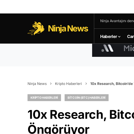
Ninja Avantajını den
Ninja News
Haberler
Can
Ninja News
Kripto Haberleri
10x Research, Bitcoin’d
KRIPTO HABERLERI
BITCOIN (BTC) HABERLERI
10x Research, Bit
Öngörüyor