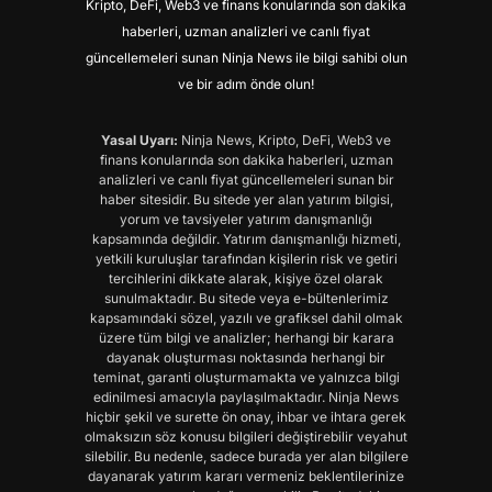
Kripto, DeFi, Web3 ve finans konularında son dakika
haberleri, uzman analizleri ve canlı fiyat
güncellemeleri sunan Ninja News ile bilgi sahibi olun
ve bir adım önde olun!
Yasal Uyarı:
Ninja News, Kripto, DeFi, Web3 ve
finans konularında son dakika haberleri, uzman
analizleri ve canlı fiyat güncellemeleri sunan bir
haber sitesidir. Bu sitede yer alan yatırım bilgisi,
yorum ve tavsiyeler yatırım danışmanlığı
kapsamında değildir. Yatırım danışmanlığı hizmeti,
yetkili kuruluşlar tarafından kişilerin risk ve getiri
tercihlerini dikkate alarak, kişiye özel olarak
sunulmaktadır. Bu sitede veya e-bültenlerimiz
kapsamındaki sözel, yazılı ve grafiksel dahil olmak
üzere tüm bilgi ve analizler; herhangi bir karara
dayanak oluşturması noktasında herhangi bir
teminat, garanti oluşturmamakta ve yalnızca bilgi
edinilmesi amacıyla paylaşılmaktadır. Ninja News
hiçbir şekil ve surette ön onay, ihbar ve ihtara gerek
olmaksızın söz konusu bilgileri değiştirebilir veyahut
silebilir. Bu nedenle, sadece burada yer alan bilgilere
dayanarak yatırım kararı vermeniz beklentilerinize