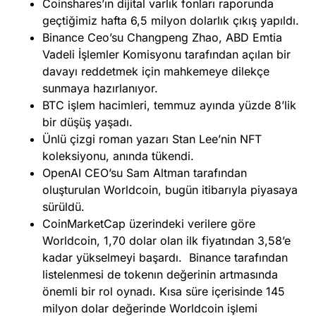
Coinshares’ın dijital varlık fonları raporunda
geçtiğimiz hafta 6,5 milyon dolarlık çıkış yapıldı.
Binance Ceo’su Changpeng Zhao, ABD Emtia
Vadeli İşlemler Komisyonu tarafından açılan bir
davayı reddetmek için mahkemeye dilekçe
sunmaya hazırlanıyor.
BTC işlem hacimleri, temmuz ayında yüzde 8’lik
bir düşüş yaşadı.
Ünlü çizgi roman yazarı Stan Lee’nin NFT
koleksiyonu, anında tükendi.
OpenAI CEO’su Sam Altman tarafından
oluşturulan Worldcoin, bugün itibarıyla piyasaya
sürüldü.
CoinMarketCap üzerindeki verilere göre
Worldcoin, 1,70 dolar olan ilk fiyatından 3,58’e
kadar yükselmeyi başardı. Binance tarafından
listelenmesi de tokenın değerinin artmasında
önemli bir rol oynadı. Kısa süre içerisinde 145
milyon dolar değerinde Worldcoin işlemi