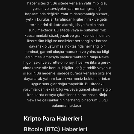
haber sitesidir. Bu sitede yer alan yatırım bilgisi,
yorum ve tavsiyeler yatırım danışmanlığı
kapsamında değildir. Yatırım danışmanlığı hizmeti,
yetkili kuruluşlar tarafından kişilerin risk ve getiri
tercihlerini dikkate alarak, kişiye özel olarak
sunulmaktadır. Bu sitede veya e-bültenlerimiz
kapsamındaki sözel, yazılı ve grafiksel dahil olmak
üzere tüm bilgi ve analizler; herhangi bir karara
dayanak oluşturması noktasında herhangi bir
teminat, garanti oluşturmamakta ve yalnızca bilgi
edinilmesi amacıyla paylaşılmaktadır. Ninja News
hiçbir şekil ve surette ön onay, ihbar ve ihtara gerek
olmaksızın söz konusu bilgileri değiştirebilir veyahut
silebilir. Bu nedenle, sadece burada yer alan bilgilere
dayanarak yatırım kararı vermeniz beklentilerinize
uygun sonuçlar doğurmayabilir. Bu sitedeki
yorumlardan, eksik bilgi ve/veya güncel olmama gibi
konularda ortaya çıkabilecek zararlardan Ninja
News ve çalışanlarının herhangi bir sorumluluğu
bulunmamaktadır.
Kripto Para Haberleri
Bitcoin (BTC) Haberleri