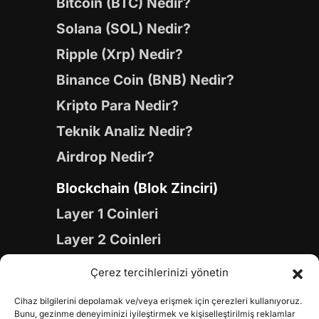
Bitcoin (BTC) Nedir?
Solana (SOL) Nedir?
Ripple (Xrp) Nedir?
Binance Coin (BNB) Nedir?
Kripto Para Nedir?
Teknik Analiz Nedir?
Airdrop Nedir?
Blockchain (Blok Zinciri)
Layer 1 Coinleri
Layer 2 Coinleri
Yapay Zeka (AI) Coinleri
Çerez tercihlerinizi yönetin
Meme Coinleri
Cihaz bilgilerini depolamak ve/veya erişmek için çerezleri kullanıyoruz.
Gaming Coinleri
Bunu, gezinme deneyiminizi iyileştirmek ve kişiselleştirilmiş reklamlar