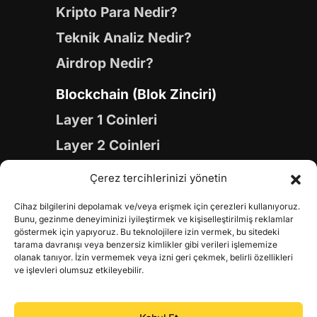
Kripto Para Nedir?
Teknik Analiz Nedir?
Airdrop Nedir?
Blockchain (Blok Zinciri)
Layer 1 Coinleri
Layer 2 Coinleri
Yapay Zeka (AI) Coinleri
Çerez tercihlerinizi yönetin
Meme Coinleri
Cihaz bilgilerini depolamak ve/veya erişmek için çerezleri kullanıyoruz.
Gaming Coinleri
Bunu, gezinme deneyiminizi iyileştirmek ve kişiselleştirilmiş reklamlar
göstermek için yapıyoruz. Bu teknolojilere izin vermek, bu sitedeki
RWA Coinleri
tarama davranışı veya benzersiz kimlikler gibi verileri işlememize
olanak tanıyor. İzin vermemek veya izni geri çekmek, belirli özellikleri
DeFi Coinleri
ve işlevleri olumsuz etkileyebilir.
DePIN Coinleri