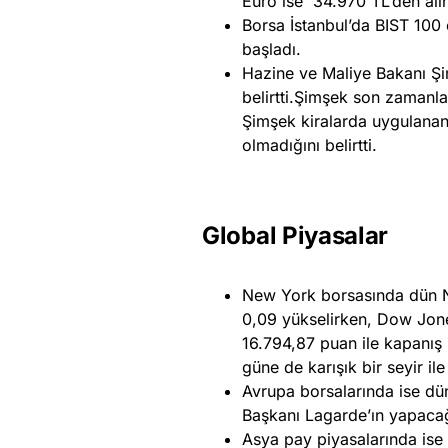
Euro ise 34.970 TL’den alın
Borsa İstanbul’da BIST 10
başladı.
Hazine ve Maliye Bakanı Şi
belirtti.Şimşek son zamanl
Şimşek kiralarda uygulanan
olmadığını belirtti.
Global Piyasalar
New York borsasında dün 
0,09 yükselirken, Dow Jone
16.794,87 puan ile kapanış 
güne de karışık bir seyir il
Avrupa borsalarında ise dün
Başkanı Lagarde’ın yapacağ
Asya pay piyasalarında ise n