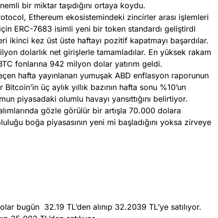
nemli bir miktar taşıdığını ortaya koydu.
tocol, Ethereum ekosistemindeki zincirler arası işlemleri
çin ERC-7683 isimli yeni bir token standardı geliştirdi
leri ikinci kez üst üste haftayı pozitif kapatmayı başardılar.
lyon dolarlık net girişlerle tamamladılar. En yüksek rakam
 BTC fonlarına 942 milyon dolar yatırım geldi.
 geçen hafta yayınlanan yumuşak ABD enflasyon raporunun
r Bitcoin’in üç aylık yıllık bazının hafta sonu %10’un
mun piyasadaki olumlu havayı yansıttığını belirtiyor.
alımlarında gözle görülür bir artışla 70.000 dolara
pluluğu boğa piyasasının yeni mi başladığını yoksa zirveye
olar bugün 32.19 TL’den alınıp 32.2039 TL’ye satılıyor.