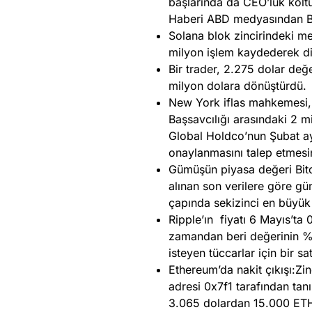
başlarında da CEO’luk kolt
Haberi ABD medyasından Bl
Solana blok zincirindeki m
milyon işlem kaydederek di
Bir trader, 2.275 dolar değ
milyon dolara dönüştürdü.
New York iflas mahkemesi, k
Başsavcılığı arasındaki 2 m
Global Holdco’nun Şubat a
onaylanmasını talep etmesi
Gümüşün piyasa değeri Bitc
alınan son verilere göre g
çapında sekizinci en büyük 
Ripple’ın fiyatı 6 Mayıs’ta 
zamandan beri değerinin %
isteyen tüccarlar için bir s
Ethereum’da nakit çıkışı:Zi
adresi 0x7f1 tarafından tanı
3.065 dolardan 15.000 ETH 