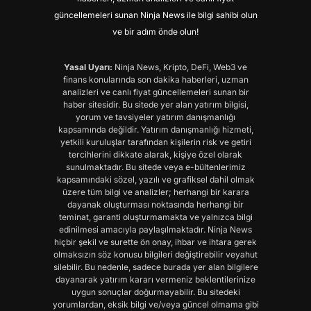
güncellemeleri sunan Ninja News ile bilgi sahibi olun
ve bir adım önde olun!
Yasal Uyarı:
Ninja News, Kripto, DeFi, Web3 ve
finans konularında son dakika haberleri, uzman
analizleri ve canlı fiyat güncellemeleri sunan bir
haber sitesidir. Bu sitede yer alan yatırım bilgisi,
yorum ve tavsiyeler yatırım danışmanlığı
kapsamında değildir. Yatırım danışmanlığı hizmeti,
yetkili kuruluşlar tarafından kişilerin risk ve getiri
tercihlerini dikkate alarak, kişiye özel olarak
sunulmaktadır. Bu sitede veya e-bültenlerimiz
kapsamındaki sözel, yazılı ve grafiksel dahil olmak
üzere tüm bilgi ve analizler; herhangi bir karara
dayanak oluşturması noktasında herhangi bir
teminat, garanti oluşturmamakta ve yalnızca bilgi
edinilmesi amacıyla paylaşılmaktadır. Ninja News
hiçbir şekil ve surette ön onay, ihbar ve ihtara gerek
olmaksızın söz konusu bilgileri değiştirebilir veyahut
silebilir. Bu nedenle, sadece burada yer alan bilgilere
dayanarak yatırım kararı vermeniz beklentilerinize
uygun sonuçlar doğurmayabilir. Bu sitedeki
yorumlardan, eksik bilgi ve/veya güncel olmama gibi