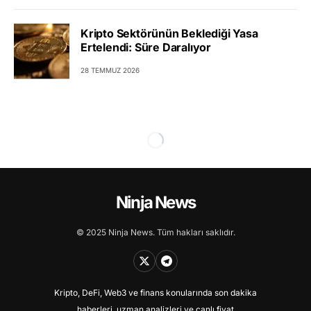
Kripto Sektörünün Beklediği Yasa
Ertelendi: Süre Daralıyor
28 TEMMUZ 2026
Ninja News
© 2025 Ninja News. Tüm hakları saklıdır.
Kripto, DeFi, Web3 ve finans konularında son dakika
haberleri, uzman analizleri ve canlı fiyat