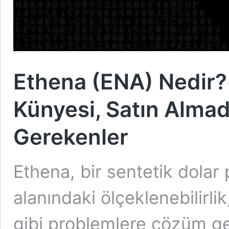
Ethena (ENA) Nedir? 
Künyesi, Satın Alma
Gerekenler
Ethena, bir sentetik dolar
alanındaki ölçeklenebilirlik,
gibi problemlere çözüm ge