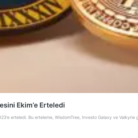
sini Ekim’e Erteledi
3’e erteledi. Bu erteleme, WisdomTree, Investo Galaxy ve Valkyrie gibi