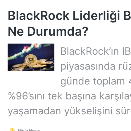
BlackRock Liderliği B
Ne Durumda?
BlackRock’ın IB
piyasasında rüz
günde toplam 4,
%96’sını tek başına karşıl
yaşamadan yükselişini sür
Ninja News